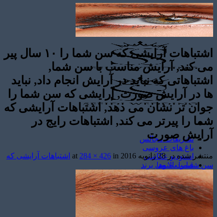
اشتباهات آرایشی که سن شما را ۱۰ سال پیر
می کند, آرایش مناسب با سن شما,
اشتباهاتی که نباید در آرایش انجام داد, نباید
ها در آرایش صورت, آرایشی که سن شما را
جوان تر نشان می دهد, اشتباهات آرایشی که
شما را پیرتر می کند, اشتباهات رایج در
آرایش صورت
تشریفات مجالس
باغ های عروسی
منتشر شده در
28 ژانویه 2016
at
in
284 × 426
اشتباهات آرایشی که
استودیو عکاسی
سن شما را بالا می برند
قیمت منوها
برآورد قیمت