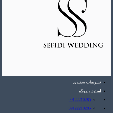
تشریفات سفیدی
استودیو موگه
09122210285
09122210285