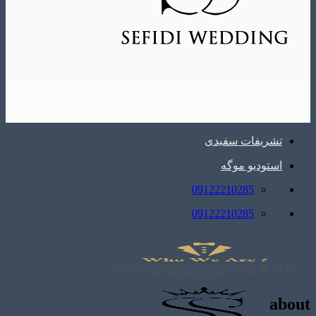
تشریفات سفیدی
استودیو موگه
09122210285
09122210285
about