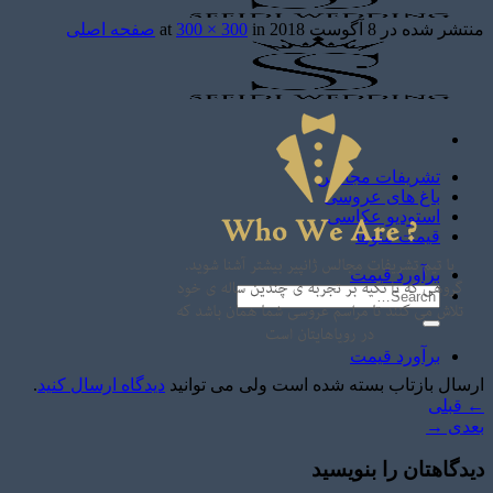
منتشر شده در
8 آگوست 2018
at
in
300 × 300
صفحه اصلی
تشریفات مجالس
باغ های عروسی
استودیو عکاسی
قیمت منوها
برآورد قیمت
برآورد قیمت
ارسال بازتاب بسته شده است ولی می توانید
دیدگاه ارسال کنید
.
←
قبلی
بعدی
→
دیدگاهتان را بنویسید