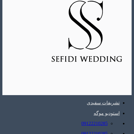
تشریفات سفیدی
استودیو موگه
09122210285
09122210285