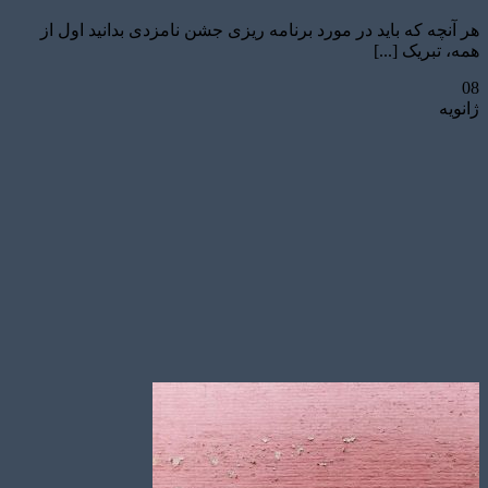
هر آنچه که باید در مورد برنامه ریزی جشن نامزدی بدانید اول از
همه، تبریک [...]
08
ژانویه