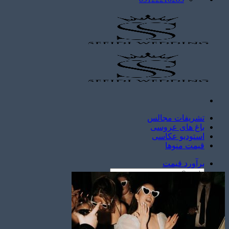
تشریفات مجالس
باغ های عروسی
استودیو عکاسی
قیمت منوها
برآورد قیمت
برآورد قیمت