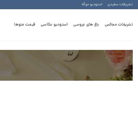
Ski
تشریفات سفیدی
استودیو موگه
t
conten
تشریفات مجالس
باغ های عروسی
استودیو عکاسی
قیمت منوها