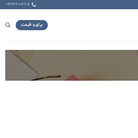
09122210285
برآورد قیمت