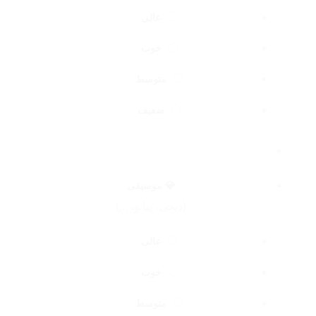
عالی
خوب
متوسط
ضعیف
💎 موسیقی
(دیجی، پیانو، ...)
عالی
خوب
متوسط