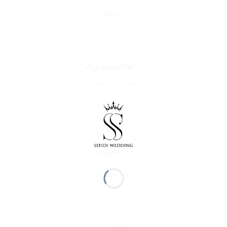
ضعیف
💎 استودیو موگه
(عکاسی از عروس و داماد)
عالی
خوب
متوسط
ضعیف