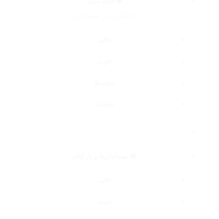
💎 آتلیه سیار
(عکاسی از مهمانان)
عالی
خوب
متوسط
ضعیف
💎 مهماندارها و پارکبان
عالی
خوب