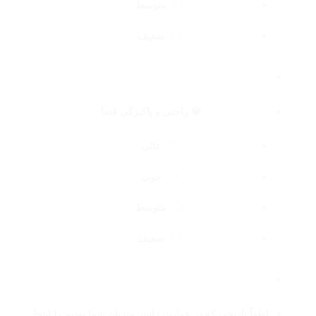
متوسط
ضعیف
💎 راحتی و پاکیزگی فضا
عالی
خوب
متوسط
ضعیف
لطفاً تاریخی که در عمارت ژانپیر میزبان شما بودیم را اینجا