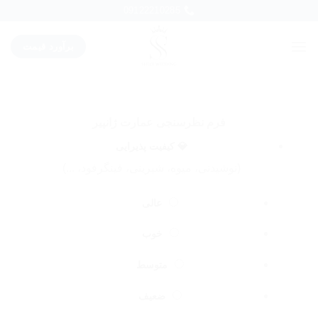
Ski
09122210285
t
conten
برآورد قیمت
فرم نظرسنجی عمارت ژانپیر
💎 کیفیت پذیرایی
(نوشیدنی، میوه، شیرینی، فینگرفود، ...)
عالی
خوب
متوسط
ضعیف