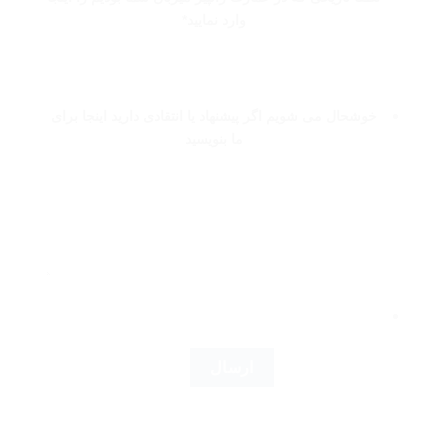
وارد نمایید
*
Date
ormat:
YYYY
خوشحال می شویم اگر پیشنهاد یا انتقادی دارید اینجا برای
slash
ما بنویسید
MM
slash
DD