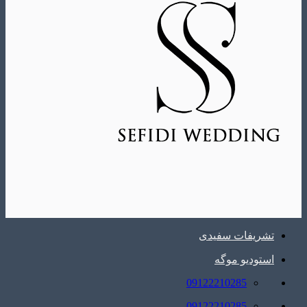
تشریفات سفیدی
استودیو موگه
09122210285
09122210285