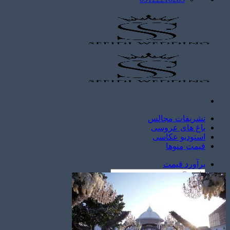
تشریفات مجالس
باغ های عروسی
استودیو عکاسی
قیمت منوها
برآورد قیمت
برآورد قیمت