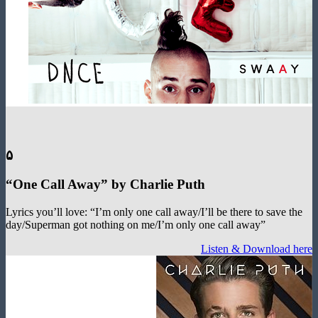
۵
“One Call Away
”
by Charlie Puth
Lyrics you’ll love: “I’m only one call away/I’ll be there to save 
day/Superman got nothing on me/I’m only one call away”
Listen & Download