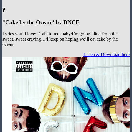
۴
“Cake by the Ocean
”
by DNCE
Lyrics you’ll love: “Talk to me, baby/I’m going blind from this
sweet, sweet craving…/I keep on hoping we’ll eat cake by the
ocean”
Listen & Download