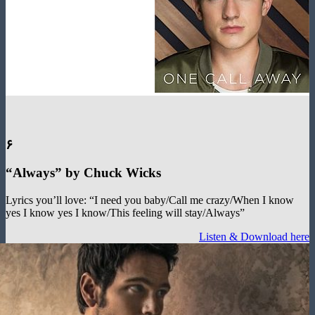
۶
“Always
”
by Chuck Wicks
Lyrics you’ll love: “I need you baby/Call me crazy/When I kn
yes I know yes I know/This feeling will stay/Always”
Listen & Download