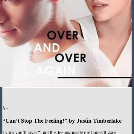
۱۰
“
Can’t Stop The Feeling!
”
by Justin Timberlake
Lyrics you’ll love: “I got this feeling inside my bones/It goes