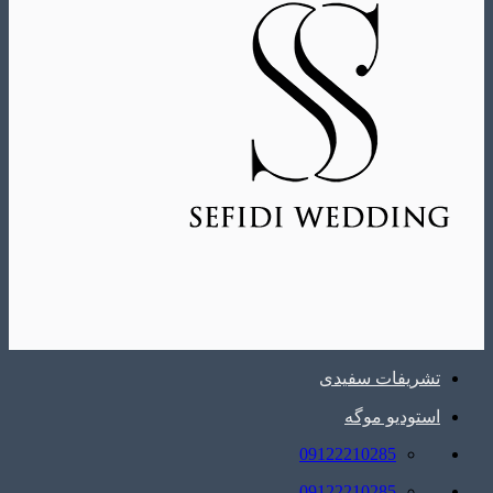
تشریفات سفیدی
استودیو موگه
09122210285
09122210285