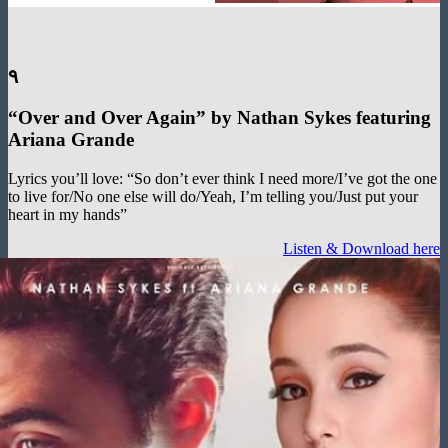
۹
“
Over and Over Again
”
by Nathan Sykes featur
Ariana Grande
Lyrics you’ll love: “So don’t ever think I need more/I’ve got th
to live for/No one else will do/Yeah, I’m telling you/Just put yo
heart in my hands”
Listen & Download