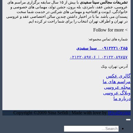
فات مجالس سینا سفیدی
با بیش از ۱۵ سال سابقه برگزاری مراسم های
ی، جشن عقد، نامزدی، بله برون، جشن تولد، مهمانی های خصوصی و
ادگی، ایونت و افتتاحیه و مهمانی های شرکتی در خدمت شما سخت
ان می باشد. ما با در اختیار داشتن چندین سالن اختصاصی عقد و عروسی
هران و اطراف تهران انتخاب را برای شما راحت تر کرده ایم.
ه های تماس مجموعه:
۰۹۱۲۲۲۱۰
سینا سفیدی
۰۲۱۲۲۰۸۹۷۰۶
|
۰۲۱۲۲۰۸۹
: تهران، ونک
ی عکس
 های ما
 عروسی
گ عروسی
ه ما
Copyright ©2009 Sina Sefidi | Made with love by
HivaD