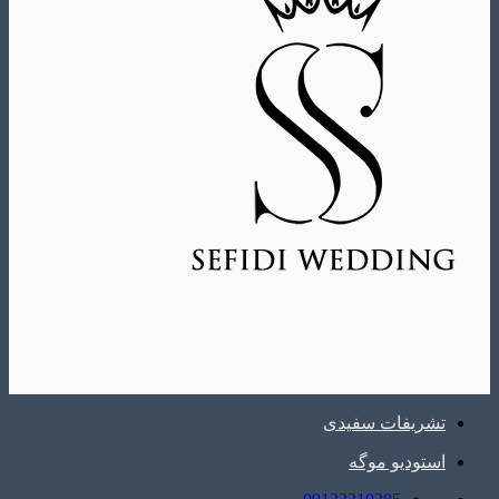
تشریفات سفیدی
استودیو موگه