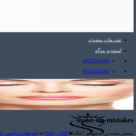
تشریفات سفیدی
استودیو موگه
09122210285
09122210285
make-up-mistakes
منتشر شده در
27 جولای 2017
at
in
4500 × 3000
اشتباهات آرایشی که 