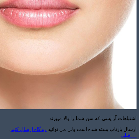
اشتباهات-آرایشی-که-سن-شما-را-بالا-میبرند
ارسال بازتاب بسته شده است ولی می توانید
دیدگاه ارسال کنید
.
←
قبلی