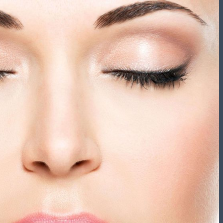
تشریفات مجالس
باغ های عروسی
استودیو عکاسی
قیمت منوها
برآورد قیمت
برآورد قیمت