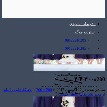
تشریفات سفیدی
استودیو موگه
09122210285
09122210285
۴-۲-۳۰۰x200
منتشر شده در
12 آگوست 2017
at
in
300 × 200
چه کارهایی را نباید
از مدیر تشریفات انتظار داشت