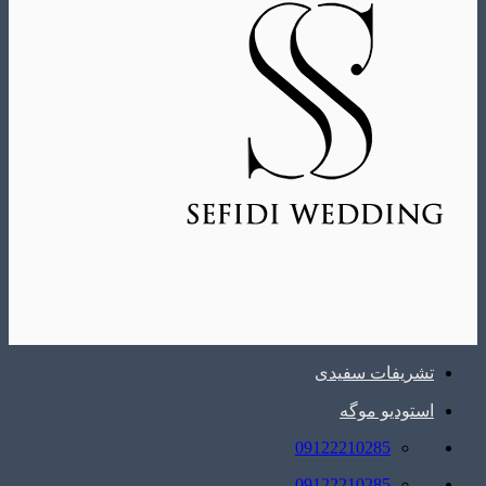
تشریفات سفیدی
استودیو موگه
09122210285
09122210285