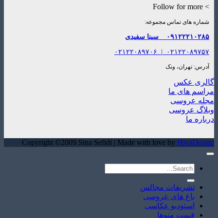
> Follow for more
شماره های تماس مجموعه:
۰۹۱۲۲۲۱۰۲۸۵
سینا سفیدی
۰۲۱۲۲۰۸۹۷۰۶
|
۰۲۱۲۲۰۸۹۷۵۷
آدرس: تهران، ونک
گالری عکس
مراسم های ما
مجله عروسی
وبلاگ عروسی
درباره ما
Copyright ©2009 Sina Sefidi | Made with love by
HivaDesign
تشریفات مجالس
باغ های عروسی
استودیو عکاسی
قیمت منوها