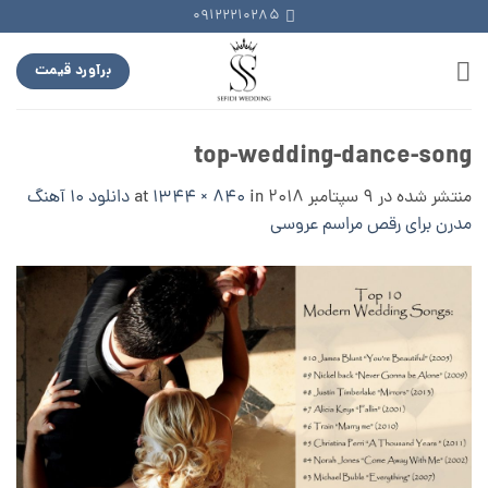
Ski
09122210285
t
conten
برآورد قیمت
top-wedding-dance-song
منتشر شده در
9 سپتامبر 2018
at
in
1344 × 840
دانلود ۱۰ آهنگ
مدرن برای رقص مراسم عروسی