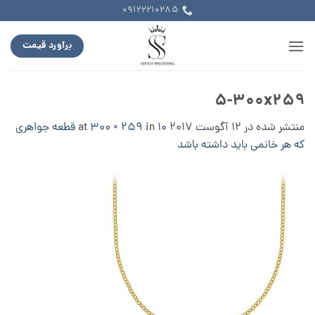
Ski
09122210285
t
conten
برآورد قیمت
۵-۳۰۰x259
منتشر شده در
12 آگوست 2017
at
in
300 × 259
۱۰ قطعه جواهری
که هر خانمی باید داشته باشد