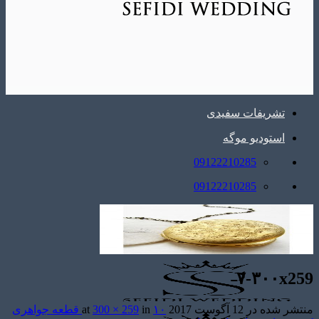
تشریفات سفیدی
استودیو موگه
09122210285
09122210285
۷-۳۰۰x259
منتشر شده در
12 آگوست 2017
at
in
300 × 259
۱۰ قطعه جواهری