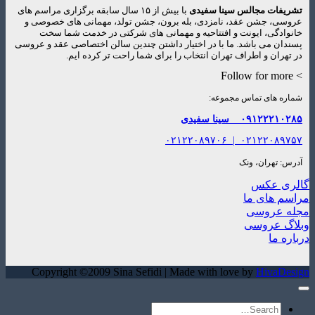
تشریفات مجالس سینا سفیدی
با بیش از ۱۵ سال سابقه برگزاری مراسم های
عروسی، جشن عقد، نامزدی، بله برون، جشن تولد، مهمانی های خصوصی و
خانوادگی، ایونت و افتتاحیه و مهمانی های شرکتی در خدمت شما سخت
پسندان می باشد. ما با در اختیار داشتن چندین سالن اختصاصی عقد و عروسی
در تهران و اطراف تهران انتخاب را برای شما راحت تر کرده ایم.
> Follow for more
شماره های تماس مجموعه:
۰۹۱۲۲۲۱۰۲۸۵
سینا سفیدی
۰۲۱۲۲۰۸۹۷۰۶
|
۰۲۱۲۲۰۸۹۷۵۷
آدرس: تهران، ونک
گالری عکس
مراسم های ما
مجله عروسی
وبلاگ عروسی
درباره ما
Copyright ©2009 Sina Sefidi | Made with love by
HivaDesign