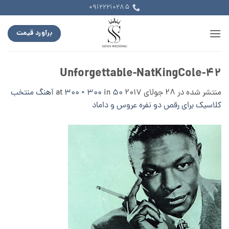
Ski
09122210285
t
conten
برآورد قیمت
۴۲-Unforgettable-NatKingCole
منتشر شده در
28 جولای 2017
at
in
300 × 300
۵۰ آهنگ منتخب
کلاسیک برای رقص دو نفره عروس و داماد