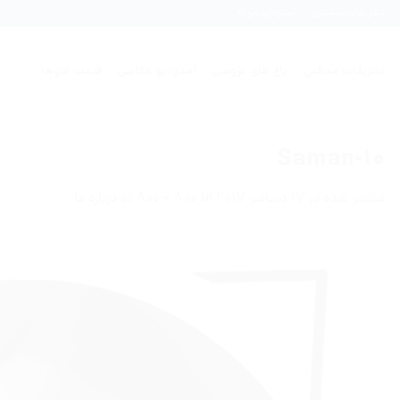
Ski
تشریفات سفیدی
استودیو موگه
t
conten
تشریفات مجالس
باغ های عروسی
استودیو عکاسی
قیمت منوها
۱۰-Saman
منتشر شده در
17 دسامبر 2017
at
in
800 × 800
درباره ما