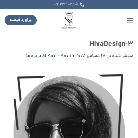
Ski
09122210285
t
conten
برآورد قیمت
۳-HivaDesign
منتشر شده در
17 دسامبر 2017
at
in
800 × 800
درباره ما