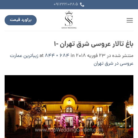
Ski
09122210285
t
conten
برآورد قیمت
باغ تالار عروسی شرق تهران -۱
منتشر شده در
23 فوریه 2018
at
in
844 × 684
زیباترین عمارت
عروسی در شرق تهران