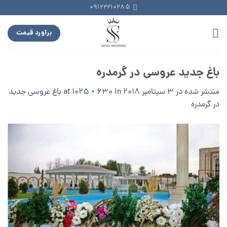
Ski
09122210285
t
conten
برآورد قیمت
باغ جدید عروسی در گرمدره
منتشر شده در
3 سپتامبر 2018
at
in
1025 × 630
باغ عروسی جدید
در گرمدره