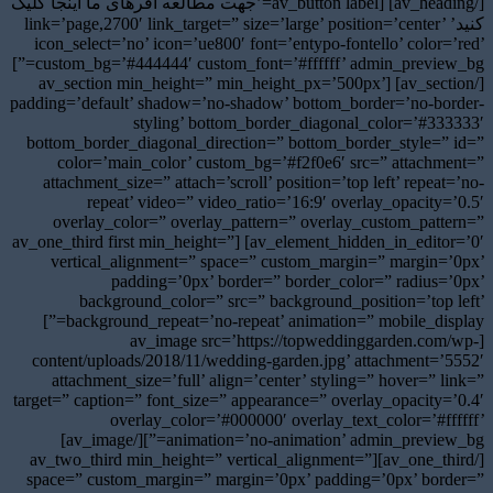
[/av_heading] [av_button label=’جهت مطالعه آفرهای ما اینجا کلیک
کنید’ link=’page,2700′ link_target=” size=’large’ position=’center’
icon_select=’no’ icon=’ue800′ font=’entypo-fontello’ color=’red’
custom_bg=’#444444′ custom_font=’#ffffff’ admin_preview_bg=”]
[/av_section] [av_section min_height=” min_height_px=’500px’
padding=’default’ shadow=’no-shadow’ bottom_border=’no-border-
styling’ bottom_border_diagonal_color=’#333333′
bottom_border_diagonal_direction=” bottom_border_style=” id=”
color=’main_color’ custom_bg=’#f2f0e6′ src=” attachment=”
attachment_size=” attach=’scroll’ position=’top left’ repeat=’no-
repeat’ video=” video_ratio=’16:9′ overlay_opacity=’0.5′
overlay_color=” overlay_pattern=” overlay_custom_pattern=”
av_element_hidden_in_editor=’0′] [av_one_third first min_height=”
vertical_alignment=” space=” custom_margin=” margin=’0px’
padding=’0px’ border=” border_color=” radius=’0px’
background_color=” src=” background_position=’top left’
background_repeat=’no-repeat’ animation=” mobile_display=”]
[av_image src=’https://topweddinggarden.com/wp-
content/uploads/2018/11/wedding-garden.jpg’ attachment=’5552′
attachment_size=’full’ align=’center’ styling=” hover=” link=”
target=” caption=” font_size=” appearance=” overlay_opacity=’0.4′
overlay_color=’#000000′ overlay_text_color=’#ffffff’
animation=’no-animation’ admin_preview_bg=”][/av_image]
[/av_one_third][av_two_third min_height=” vertical_alignment=”
space=” custom_margin=” margin=’0px’ padding=’0px’ border=”