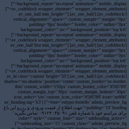
background_repeat=’no-repeat’ animation=” mobile_display=”]
[av_codeblock wrapper_element=” wrapper_element_attributes=”]
[/av_codeblock] [/av_one_half] [av_one_half min_height=”
vertical_alignment=” space=” custom_margin=” margin=’0px’
padding=’0px’ border=” border_color=” radius=’0px’
background_color=” src=” background_position=’top left’
background_repeat=’no-repeat’ animation=” mobile_display=”]
[av_codeblock wrapper_element=” wrapper_element_attributes=”]
[/av_codeblock] [/av_one_half] [av_one_half first min_height=”
vertical_alignment=” space=” custom_margin=” margin=’0px’
padding=’0px’ border=” border_color=” radius=’0px’
background_color=” src=” background_position=’top left’
background_repeat=’no-repeat’ animation=” mobile_display=”]
[av_codeblock wrapper_element=” wrapper_element_attributes=”]
[/av_codeblock] [/av_one_half] [av_hr class=’custom’ height=’50’
shadow=’no-shadow’ position=’center’ custom_border=’av-border-
thin’ custom_width=’150px’ custom_border_color=’#5f8789′
custom_margin_top=’30px’ custom_margin_bottom=’30px’
icon_select=’yes’ custom_icon_color=’#5f8789′ icon=’ue806′
font=’entypo-fontello’ admin_preview_bg=”] [av_heading tag=’h3′
padding=’10’ heading=’جهت اطلاع از قیمت ورودی و رزرو این باغ
برای مراسم خود با شماره تلفن ۰۹۱۲۴۰۳۵۰۹۱ تماس بگیرید’
color=” style=” custom_font=” size=” subheading_active=”
subheading_size=’15’ custom_class=” admin_preview_bg=”]
[/av_heading] [av_hr class=’invisible’ height=’30’ shadow=’no-