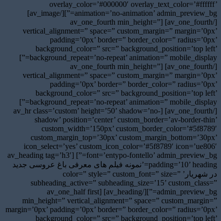
overlay_color=’#000000′ overlay_text_color=’#ffffff’
animation=’no-animation’ admin_preview_bg=”][/av_image]
[/av_one_fourth] [av_one_fourth min_height=”
vertical_alignment=” space=” custom_margin=” margin=’0px’
padding=’0px’ border=” border_color=” radius=’0px’
background_color=” src=” background_position=’top left’
background_repeat=’no-repeat’ animation=” mobile_display=”]
[/av_one_fourth] [av_one_fourth min_height=”
vertical_alignment=” space=” custom_margin=” margin=’0px’
padding=’0px’ border=” border_color=” radius=’0px’
background_color=” src=” background_position=’top left’
background_repeat=’no-repeat’ animation=” mobile_display=”]
[/av_one_fourth] [av_hr class=’custom’ height=’50’ shadow=’no-
shadow’ position=’center’ custom_border=’av-border-thin’
custom_width=’150px’ custom_border_color=’#5f8789′
custom_margin_top=’30px’ custom_margin_bottom=’30px’
icon_select=’yes’ custom_icon_color=’#5f8789′ icon=’ue806′
font=’entypo-fontello’ admin_preview_bg=”] [av_heading tag=’h3′
padding=’10’ heading=’نمونه فیلم های معرفی باغ عروسی جدید
در شهریار’ color=” style=” custom_font=” size=”
subheading_active=” subheading_size=’15’ custom_class=”
admin_preview_bg=”][/av_heading] [av_one_half first
min_height=” vertical_alignment=” space=” custom_margin=”
margin=’0px’ padding=’0px’ border=” border_color=” radius=’0px’
background_color=” src=” background_position=’top left’