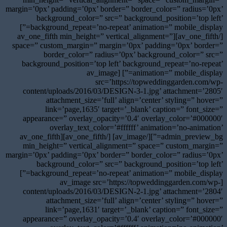
margin=’0px’ padding=’0px’ border=” border_color=” radius=’0px’
background_color=” src=” background_position=’top left’
background_repeat=’no-repeat’ animation=” mobile_display=”]
[/av_one_fifth][av_one_fifth min_height=” vertical_alignment=”
space=” custom_margin=” margin=’0px’ padding=’0px’ border=”
border_color=” radius=’0px’ background_color=” src=”
background_position=’top left’ background_repeat=’no-repeat’
animation=” mobile_display=”] [av_image
src=’https://topweddinggarden.com/wp-
content/uploads/2016/03/DESIGN-3-1.jpg’ attachment=’2805′
attachment_size=’full’ align=’center’ styling=” hover=”
link=’page,1635′ target=’_blank’ caption=” font_size=”
appearance=” overlay_opacity=’0.4′ overlay_color=’#000000′
overlay_text_color=’#ffffff’ animation=’no-animation’
admin_preview_bg=”][/av_image] [/av_one_fifth][av_one_fifth
min_height=” vertical_alignment=” space=” custom_margin=”
margin=’0px’ padding=’0px’ border=” border_color=” radius=’0px’
background_color=” src=” background_position=’top left’
background_repeat=’no-repeat’ animation=” mobile_display=”]
[av_image src=’https://topweddinggarden.com/wp-
content/uploads/2016/03/DESIGN-2-1.jpg’ attachment=’2804′
attachment_size=’full’ align=’center’ styling=” hover=”
link=’page,1631′ target=’_blank’ caption=” font_size=”
appearance=” overlay_opacity=’0.4′ overlay_color=’#000000′