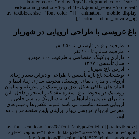
border_color=” radius=’0px’ background_color=” src=”
background_position=’top left’ background_repeat=’no-repeat’
animation=” mobile_display=”] [av_textblock size=” font_color=”
color=” admin_preview_bg=”]
باغ عروسی با طراحی اروپایی در شهریار
ظرفیت باغ در تابستان: تا ۲۵۰ نفر
ظرفیت سالن: تا ۱۰۰ نفر
داراری پارکینگ اختصاصی با ظرفیت ۱۰۰ خودرو
سال تأسیس : ۱۳۹۷
آدرس باغ: شهریار
توضیحات: باغ تازه تأسیس با طراحی و دیزاین بسیار زیبای
اروپایی و مدرن، نمای روستیک، محوطه سازی زیبا، آبنما و
المان های طاقی شکل، دیزاین روستیک در محوطه و مبلمان
روستیک در محوطه باغ . سفره عقد کنار استخر و داخل. این
باغ برای عروس دامادهایی که به دنبال یک مراسم خاص و
اروپایی هستند مناسب می باشد. نمونه عکس ها و فیلم های
معرفی این باغ عروسی زیبا را برایتان پایین صفحه قرار داده
ایم.
[/av_textblock] [av_font_icon icon=’ue808′ font=’entypo-fontello’
style=” caption=” link=” linktarget=” size=’40px’ position=’right’
color=’#f4d822′ admin_preview_bg=”][/av_font_icon]