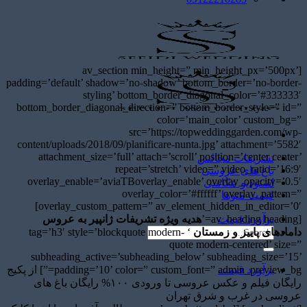
[av_section min_height=” min_height_px=’500px’
padding=’default’ shadow=’no-shadow’ bottom_border=’no-border-
styling’ bottom_border_diagonal_color=’#333333′
bottom_border_diagonal_direction=” bottom_border_style=” id=”
color=’main_color’ custom_bg=”
src=’https://topweddinggarden.com/wp-
content/uploads/2018/09/planificare-nunta.jpg’ attachment=’5582′
attachment_size=’full’ attach=’scroll’ position=’center center’
تشریفات مجالس
repeat=’stretch’ video=” video_ratio=’16:9′
باغ های عروسی
overlay_enable=’aviaTBoverlay_enable’ overlay_opacity=’0.5′
استودیو عکاسی
overlay_color=’#ffffff’ overlay_pattern=”
قیمت منوها
overlay_custom_pattern=” av_element_hidden_in_editor=’0′]
[av_heading heading=’
برآورد قیمت
هدیه ویژه تشریفات ژانپیر به عروس
دامادهای پاییز و زمستان
‘ tag=’h3′ style=’blockquote modern-
quote modern-centered’ size=”
subheading_active=’subheading_below’ subheading_size=’15’
برآورد قیمت
padding=’10’ color=” custom_font=” admin_preview_bg=”] از پکیج
رایگان فیلم و عکس عروسی تا ورودی ۱۰۰% رایگان باغ های
عروسی در غرب و شرق تهران