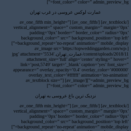
font_color=” color=” admin_preview_bg=”]
عمارت لوکس عروسی در غرب تهران
[/av_textblock] [/av_one_fifth] [av_one_fifth min_height=”
vertical_alignment=” space=” custom_margin=” margin=’0px’
padding=’0px’ border=” border_color=” radius=’0px’
background_color=” src=” background_position=’top left’
background_repeat=’no-repeat’ animation=” mobile_display=”]
[av_image src=’https://topweddinggarden.com/wp-
content/uploads/2018/11/عمارت_تهران.jpg’ attachment=’5534′
attachment_size=’full’ align=’center’ styling=” hover=”
link=’post,5749′ target=’_blank’ caption=’yes’ font_size=”
appearance=” overlay_opacity=’0.4′ overlay_color=’#000000′
overlay_text_color=’#ffffff’ animation=’no-animation’
admin_preview_bg=”][/av_image] [av_textblock size=”
font_color=” color=” admin_preview_bg=”]
نزدیک ترین باغ عروسی به تهران
[/av_textblock] [/av_one_fifth] [av_one_fifth min_height=”
vertical_alignment=” space=” custom_margin=” margin=’0px’
padding=’0px’ border=” border_color=” radius=’0px’
background_color=” src=” background_position=’top left’
background_repeat=’no-repeat’ animation=” mobile_display=”]