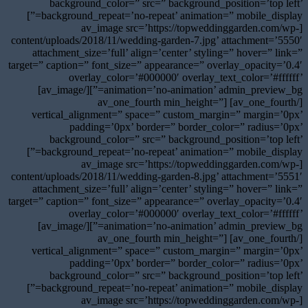
background_color=” src=” background_position=’top left’
background_repeat=’no-repeat’ animation=” mobile_display=”]
[av_image src=’https://topweddinggarden.com/wp-
content/uploads/2018/11/wedding-garden-7.jpg’ attachment=’5550′
attachment_size=’full’ align=’center’ styling=” hover=” link=”
target=” caption=” font_size=” appearance=” overlay_opacity=’0.4′
overlay_color=’#000000′ overlay_text_color=’#ffffff’
animation=’no-animation’ admin_preview_bg=”][/av_image]
[/av_one_fourth] [av_one_fourth min_height=”
vertical_alignment=” space=” custom_margin=” margin=’0px’
padding=’0px’ border=” border_color=” radius=’0px’
background_color=” src=” background_position=’top left’
background_repeat=’no-repeat’ animation=” mobile_display=”]
[av_image src=’https://topweddinggarden.com/wp-
content/uploads/2018/11/wedding-garden-8.jpg’ attachment=’5551′
attachment_size=’full’ align=’center’ styling=” hover=” link=”
target=” caption=” font_size=” appearance=” overlay_opacity=’0.4′
overlay_color=’#000000′ overlay_text_color=’#ffffff’
animation=’no-animation’ admin_preview_bg=”][/av_image]
[/av_one_fourth] [av_one_fourth min_height=”
vertical_alignment=” space=” custom_margin=” margin=’0px’
padding=’0px’ border=” border_color=” radius=’0px’
background_color=” src=” background_position=’top left’
background_repeat=’no-repeat’ animation=” mobile_display=”]
[av_image src=’https://topweddinggarden.com/wp-