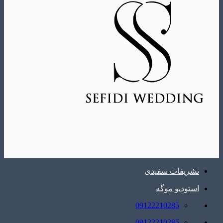
تشریفات سفیدی
استودیو موگه
09122210285
09122210285