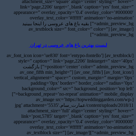
attachment_size=’square’ align=’center’ styling=” hover=”
link=’page,2206′ target=’_blank’ caption=’yes’ font_size=”
appearance=” overlay_opacity=’0.4′ overlay_color=’#000000′
overlay_text_color=’#ffffff’ animation=’no-animation’
admin_preview_bg=”] بقیه باغ های عروسی را اینجا ببینید
[/av_image] [av_textblock size=” font_color=” color=”
admin_preview_bg=”]
لیست بهترین باغ های عروسی در تهران
[/av_textblock] [av_font_icon icon=’ue830′ font=’entypo-fontello’
style=” caption=” link=’page,2206′ linktarget=” size=’40px’
position=’center’ color=” admin_preview_bg=”] بازگشت
[/av_font_icon] [/av_one_fifth] [av_one_fifth min_height=”
vertical_alignment=” space=” custom_margin=” margin=’0px’
padding=’0px’ border=” border_color=” radius=’0px’
background_color=” src=” background_position=’top left’
background_repeat=’no-repeat’ animation=” mobile_display=”]
[av_image src=’https://topweddinggarden.com/wp-
content/uploads/2018/11/عمارت_سام.jpg’ attachment=’5535′
attachment_size=’full’ align=’center’ styling=” hover=”
link=’post,5785′ target=’_blank’ caption=’yes’ font_size=”
appearance=” overlay_opacity=’0.4′ overlay_color=’#000000′
overlay_text_color=’#ffffff’ animation=’no-animation’
admin_preview_bg=”][/av_image] [av_textblock size=”