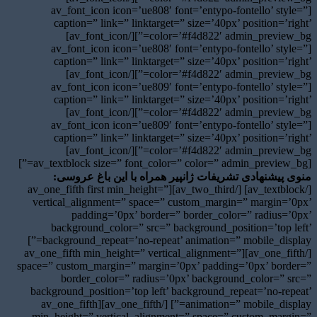
[av_font_icon icon=’ue808′ font=’entypo-fontello’ style=”
caption=” link=” linktarget=” size=’40px’ position=’right’
color=’#f4d822′ admin_preview_bg=”][/av_font_icon]
[av_font_icon icon=’ue808′ font=’entypo-fontello’ style=”
caption=” link=” linktarget=” size=’40px’ position=’right’
color=’#f4d822′ admin_preview_bg=”][/av_font_icon]
[av_font_icon icon=’ue809′ font=’entypo-fontello’ style=”
caption=” link=” linktarget=” size=’40px’ position=’right’
color=’#f4d822′ admin_preview_bg=”][/av_font_icon]
[av_font_icon icon=’ue809′ font=’entypo-fontello’ style=”
caption=” link=” linktarget=” size=’40px’ position=’right’
color=’#f4d822′ admin_preview_bg=”][/av_font_icon]
[av_textblock size=” font_color=” color=” admin_preview_bg=”]
منوی پیشنهادی تشریفات ژانپیر همراه با این باغ عروسی:
[/av_textblock] [/av_two_third][av_one_fifth first min_height=”
vertical_alignment=” space=” custom_margin=” margin=’0px’
padding=’0px’ border=” border_color=” radius=’0px’
background_color=” src=” background_position=’top left’
background_repeat=’no-repeat’ animation=” mobile_display=”]
[/av_one_fifth][av_one_fifth min_height=” vertical_alignment=”
space=” custom_margin=” margin=’0px’ padding=’0px’ border=”
border_color=” radius=’0px’ background_color=” src=”
background_position=’top left’ background_repeat=’no-repeat’
animation=” mobile_display=”] [/av_one_fifth][av_one_fifth
min_height=” vertical_alignment=” space=” custom_margin=”