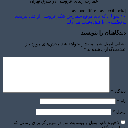
عمارت زیبای عروسی در شرق تهران
[/av_textblock] [/av_one_fifth]
۱۰ سوالی که باید موقع سفارش کیک عروسی از قناد بپرسید
نزدیک ترین باغ عروسی به تهران
دیدگاهتان را بنویسید
نشانی ایمیل شما منتشر نخواهد شد.
بخش‌های موردنیاز
علامت‌گذاری شده‌اند
*
دیدگاه
*
نام
*
ایمیل
*
ذخیره نام، ایمیل و وبسایت من در مرورگر برای زمانی که
دوباره دیدگاهی می‌نویسم.