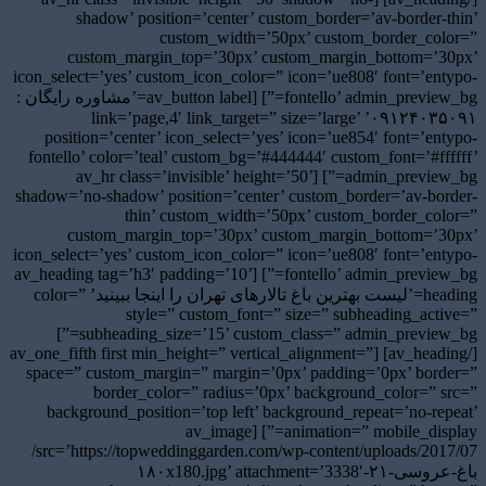
shadow’ position=’center’ custom_border=’av-border-thin’
custom_width=’50px’ custom_border_color=”
custom_margin_top=’30px’ custom_margin_bottom=’30px’
icon_select=’yes’ custom_icon_color=” icon=’ue808′ font=’entypo-
fontello’ admin_preview_bg=”] [av_button label=’مشاوره رایگان :
۰۹۱۲۴۰۳۵۰۹۱’ link=’page,4′ link_target=” size=’large’
position=’center’ icon_select=’yes’ icon=’ue854′ font=’entypo-
fontello’ color=’teal’ custom_bg=’#444444′ custom_font=’#ffffff’
admin_preview_bg=”] [av_hr class=’invisible’ height=’50’
shadow=’no-shadow’ position=’center’ custom_border=’av-border-
thin’ custom_width=’50px’ custom_border_color=”
custom_margin_top=’30px’ custom_margin_bottom=’30px’
icon_select=’yes’ custom_icon_color=” icon=’ue808′ font=’entypo-
fontello’ admin_preview_bg=”] [av_heading tag=’h3′ padding=’10’
heading=’لیست بهترین باغ تالارهای تهران را اینجا ببینید’ color=”
style=” custom_font=” size=” subheading_active=”
subheading_size=’15’ custom_class=” admin_preview_bg=”]
[/av_heading] [av_one_fifth first min_height=” vertical_alignment=”
space=” custom_margin=” margin=’0px’ padding=’0px’ border=”
border_color=” radius=’0px’ background_color=” src=”
background_position=’top left’ background_repeat=’no-repeat’
animation=” mobile_display=”] [av_image
src=’https://topweddinggarden.com/wp-content/uploads/2017/07/
باغ-عروسی-۲۱-۱۸۰x180.jpg’ attachment=’3338′