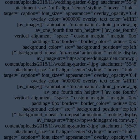
content/uploads/2018/11/wedding-garden-6.jpg’ attachment=’5549′
attachment_size=’full’ align=’center’ styling=” hover=” link=”
target=” caption=” font_size=” appearance=” overlay_opacity=’0.4′
overlay_color=’#000000′ overlay_text_color=’#ffffff’
animation=’no-animation’ admin_preview_bg=”][/av_image]
[/av_one_fourth] [av_one_fourth first min_height=”
vertical_alignment=” space=” custom_margin=” margin=’0px’
padding=’0px’ border=” border_color=” radius=’0px’
background_color=” src=” background_position=’top left’
background_repeat=’no-repeat’ animation=” mobile_display=”]
[av_image src=’https://topweddinggarden.com/wp-
content/uploads/2018/11/wedding-garden-4.jpg’ attachment=’5548′
attachment_size=’full’ align=’center’ styling=” hover=” link=”
target=” caption=” font_size=” appearance=” overlay_opacity=’0.4′
overlay_color=’#000000′ overlay_text_color=’#ffffff’
animation=’no-animation’ admin_preview_bg=”][/av_image]
[/av_one_fourth] [av_one_fourth min_height=”
vertical_alignment=” space=” custom_margin=” margin=’0px’
padding=’0px’ border=” border_color=” radius=’0px’
background_color=” src=” background_position=’top left’
background_repeat=’no-repeat’ animation=” mobile_display=”]
[av_image src=’https://topweddinggarden.com/wp-
content/uploads/2018/11/wedding-garden-3.jpg’ attachment=’5547′
attachment_size=’full’ align=’center’ styling=” hover=” link=”
target=” caption=” font_size=” appearance=” overlay_opacity=’0.4′