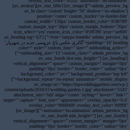
overlay_text_color=’#ffffff’ animation=’no-animation’
admin_preview_bg=”][/av_image] [/av_one_fifth][/av_section]
[av_hr class=’custom’ height=’50’ shadow=’no-shadow’
position=’center’ custom_border=’av-border-thin’
custom_width=’150px’ custom_border_color=’#5f8789′
custom_margin_top=’30px’ custom_margin_bottom=’30px’
icon_select=’yes’ custom_icon_color=’#5f8789′ icon=’ue806′
font=’entypo-fontello’ admin_preview_bg=”] [av_heading tag=’h3′
padding=’10’ heading=’گالری عکس باغ عروسی جدید در شهریار’
color=” style=” custom_font=” size=” subheading_active=”
subheading_size=’15’ custom_class=” admin_preview_bg=”]
[/av_heading] [av_one_fourth first min_height=”
vertical_alignment=” space=” custom_margin=” margin=’0px’
padding=’0px’ border=” border_color=” radius=’0px’
background_color=” src=” background_position=’top left’
background_repeat=’no-repeat’ animation=” mobile_display=”]
[av_image src=’https://topweddinggarden.com/wp-
content/uploads/2018/11/wedding-garden-1.jpg’ attachment=’5545′
attachment_size=’full’ align=’center’ styling=” hover=” link=”
target=” caption=” font_size=” appearance=” overlay_opacity=’0.4′
overlay_color=’#000000′ overlay_text_color=’#ffffff’
animation=’no-animation’ admin_preview_bg=”][/av_image]
[/av_one_fourth] [av_one_fourth min_height=”
vertical_alignment=” space=” custom_margin=” margin=’0px’
padding=’0px’ border=” border_color=” radius=’0px’