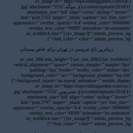
[av_image src=’https://topweddinggarden.com/wp-
content/uploads/2018/11/باغ_موگه.jpg’ attachment=’5531′
attachment_size=’full’ align=’center’ styling=” hover=”
link=’post,5762′ target=’_blank’ caption=’yes’ font_size=”
appearance=” overlay_opacity=’0.4′ overlay_color=’#000000′
overlay_text_color=’#ffffff’ animation=’no-animation’
admin_preview_bg=”][/av_image] [av_textblock size=”
font_color=” color=” admin_preview_bg=”]
زیباترین باغ عروسی در تهران برای خاص پسندان
[/av_textblock] [/av_one_fifth] [av_one_fifth min_height=”
vertical_alignment=” space=” custom_margin=” margin=’0px’
padding=’0px’ border=” border_color=” radius=’0px’
background_color=” src=” background_position=’top left’
background_repeat=’no-repeat’ animation=” mobile_display=”]
[av_image src=’https://topweddinggarden.com/wp-
content/uploads/2018/11/باغ-عصرنوین.jpg’ attachment=’5532′
attachment_size=’full’ align=’center’ styling=” hover=”
link=’post,5797′ target=’_blank’ caption=’yes’ font_size=”
appearance=” overlay_opacity=’0.4′ overlay_color=’#000000′
overlay_text_color=’#ffffff’ animation=’no-animation’
admin_preview_bg=”][/av_image] [av_textblock size=”
font_color=” color=” admin_preview_bg=”]