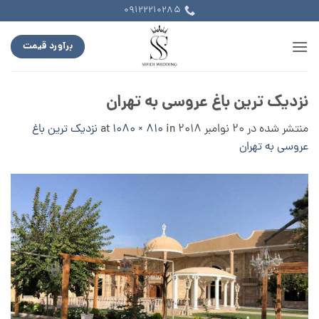
Ski
09122210285
t
conten
برآورد قیمت
نزدیک ترین باغ عروسی به تهران
منتشر شده در
20 نوامبر 2018
at
in
1080 × 810
نزدیک ترین باغ
عروسی به تهران