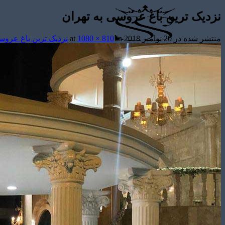
نزدیک ترین باغ عروسی به تهران
منتشر شده در
20 نوامبر 2018
at
in
1080 × 810
نزدیک ترین باغ عروس
تشریفات مجالس
باغ های عروسی
استودیو عکاسی
قیمت منوها
برآورد قیمت
برآورد قیمت