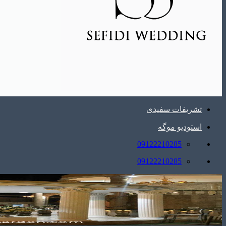
تشریفات سفیدی
استودیو موگه
09122210285
09122210285