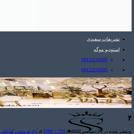
تشریفات سفیدی
استودیو موگه
09122210285
09122210285
۴
منتشر شده در
30 دسامبر 2018
at
in
1080 × 719
باغ عروسی کوچک با