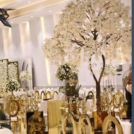
تشریفات مجالس
باغ های عروسی
استودیو عکاسی
قیمت منوها
برآورد قیمت
برآورد قیمت