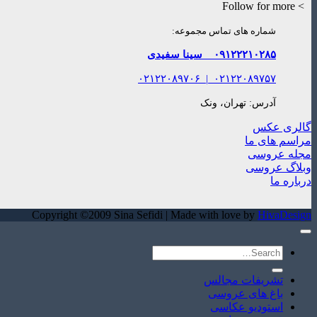
> Follow for more
شماره های تماس مجموعه:
۰۹۱۲۲۲۱۰۲۸۵
سینا سفیدی
۰۲۱۲۲۰۸۹۷۰۶
|
۰۲۱۲۲۰۸۹۷۵۷
آدرس: تهران، ونک
گالری عکس
مراسم های ما
مجله عروسی
وبلاگ عروسی
درباره ما
Copyright ©2009 Sina Sefidi | Made with love by
HivaDesign
تشریفات مجالس
باغ های عروسی
استودیو عکاسی