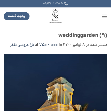
Ski
09122210285
t
conten
برآورد قیمت
weddinggarden (9)
منتشر شده در
8 نوامبر 2022
at
in
750 × 1000
باغ عروسی فاخر