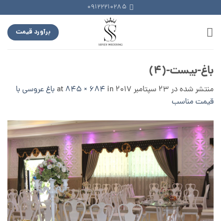
Ski
09122210285
t
conten
برآورد قیمت
باغ-بیست-(۴)
منتشر شده در
23 سپتامبر 2017
at
in
845 × 684
باغ عروسی با
قیمت مناسب