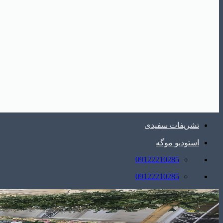
تشریفات سفیدی
استودیو موگه
09122210285
09122210285