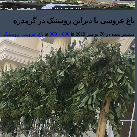
باغ عروسی با دیزاین روستیک در گرمدره
منتشر شده در
26 نوامبر 2018
at
in
800 × 800
باغ عروسی روستیک
تشریفات مجالس
باغ های عروسی
استودیو عکاسی
قیمت منوها
برآورد قیمت