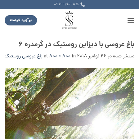
Ski
09122210285
t
conten
برآورد قیمت
باغ عروسی با دیزاین روستیک در گرمدره ۶
منتشر شده در
26 نوامبر 2018
at
in
800 × 800
باغ عروسی روستیک