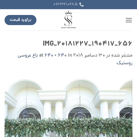
Ski
09122210285
t
conten
برآورد قیمت
IMG_20181227_190417_656
منتشر شده در
30 دسامبر 2018
at
in
640 × 640
باغ عروسی
روستیک