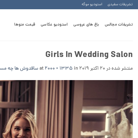
Ski
تشریفات سفیدی
استودیو موگه
t
conten
تشریفات مجالس
باغ های عروسی
استودیو عکاسی
قیمت منوها
Girls In Wedding Salon
منتشر شده در
20 اکتبر 2019
at
in
2000 × 1335
ساقدوش ها چه مسئو