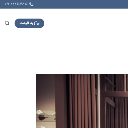
09122210285
برآورد قیمت