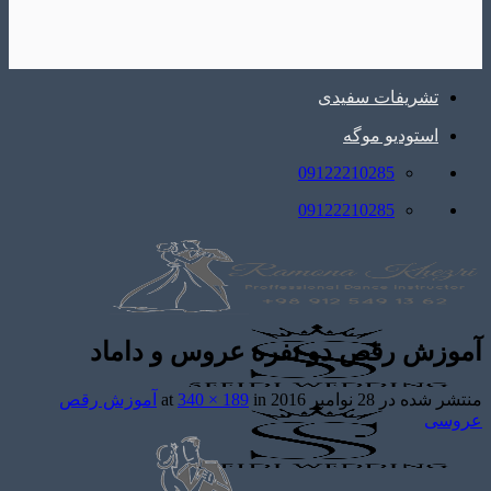
تشریفات سفیدی
استودیو موگه
09122210285
09122210285
آموزش رقص دو نفره عروس و داماد
منتشر شده در
28 نوامبر 2016
at
in
340 × 189
آموزش رقص
عروسی