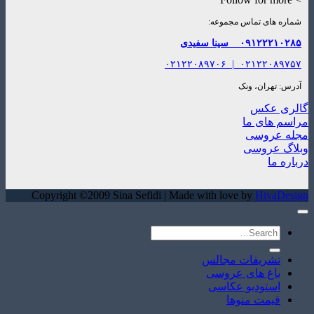
شماره های تماس مجموعه:
۰۹۱۲۲۲۱۰۲۸۵
سینا سفیدی
۰۲۱۲۲۰۸۹۷۰۶
|
۰۲۱۲۲۰۸۹۷۵۷
آدرس: تهران، ونک
گالری عکس
مراسم های ما
مجله عروسی
وبلاگ عروسی
درباره ما
Copyright ©2009 Sina Sefidi | Made with love by
HivaDesign
تشریفات مجالس
باغ های عروسی
استودیو عکاسی
قیمت منوها