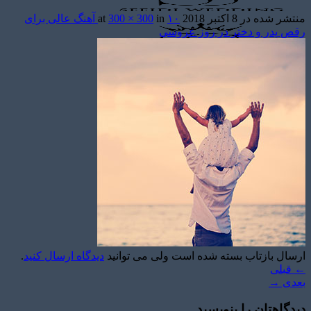
منتشر شده در
8 اکتبر 2018
at
in
300 × 300
۱۰ آهنگ عالی برای
رقص پدر و دختر در روز عروسی
تشریفات مجالس
باغ های عروسی
استودیو عکاسی
قیمت منوها
برآورد قیمت
برآورد قیمت
ارسال بازتاب بسته شده است ولی می توانید
دیدگاه ارسال کنید
.
←
قبلی
بعدی
→
دیدگاهتان را بنویسید