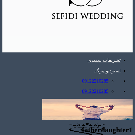
تشریفات سفیدی
استودیو موگه
09122210285
09122210285
fatherdaughter1