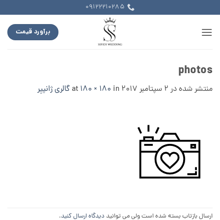
Ski
09122210285
t
conten
برآورد قیمت
photos
منتشر شده در
2 سپتامبر 2017
at
in
180 × 180
گالری ژانپیِر
ارسال بازتاب بسته شده است ولی می توانید
دیدگاه ارسال کنید
.