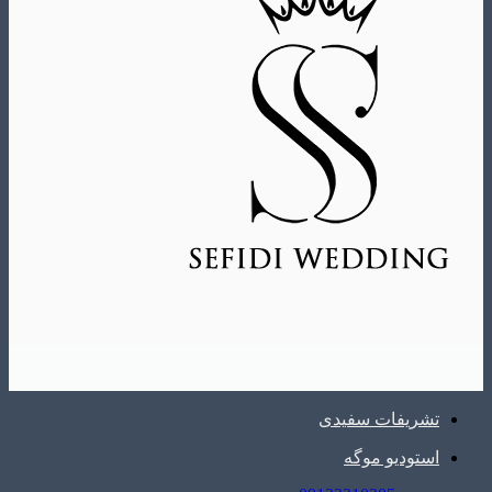
تشریفات سفیدی
استودیو موگه