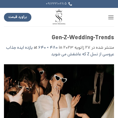
Ski
09122210285
t
conten
برآورد قیمت
Gen-Z-Wedding-Trends
منتشر شده در
27 ژانویه 2023
at
in
640 × 480
یازده ایده جذاب
عروسی از نسل Z که عاشقش می شوید