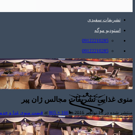
تشریفات سفیدی
استودیو موگه
09122210285
09122210285
منوی غذایی تشریفات مجالس ژان پیر
منتشر شده در
16 نوامبر 2016
at
in
865 × 166
قیمت منوی غذا و خد