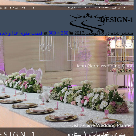
DESIGN-1
منتشر شده در
6 آگوست 2017
at
in
500 × 350
قیمت منوی غذا و خد
تشریفات مجالس
باغ های عروسی
استودیو عکاسی
قیمت منوها
برآورد قیمت