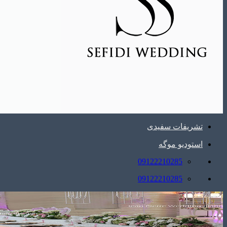
تشریفات سفیدی
استودیو موگه
09122210285
09122210285