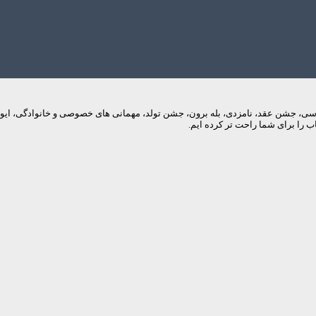
م های عروسی، جشن عقد، نامزدی، بله برون، جشن تولد، مهمانی های خصوصی و خانوادگی، 
 را برای شما راحت تر کرده ایم.