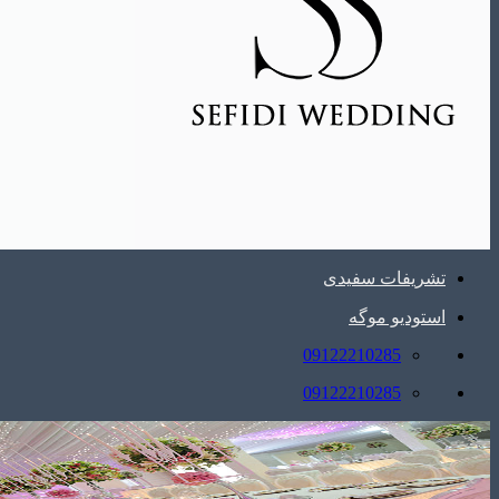
تشریفات سفیدی
استودیو موگه
09122210285
09122210285