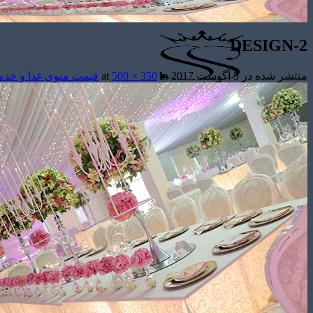
DESIGN-2
منتشر شده در
5 آگوست 2017
at
in
500 × 350
قیمت منوی غذا و خد
تشریفات مجالس
باغ های عروسی
استودیو عکاسی
قیمت منوها
برآورد قیمت