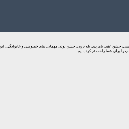
م های عروسی، جشن عقد، نامزدی، بله برون، جشن تولد، مهمانی های خصوصی و خانوادگی، 
 را برای شما راحت تر کرده ایم.