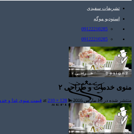
تشریفات سفیدی
استودیو موگه
09122210285
09122210285
منوی خدمات و طراحی ۲
منتشر شده در
16 مارس 2016
at
in
210 × 128
قیمت منوی غذا و خد