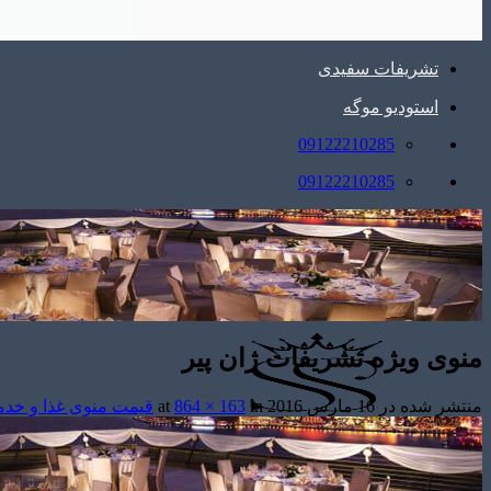
تشریفات سفیدی
استودیو موگه
09122210285
09122210285
منوی ویژه تشریفات ژان پیر
منتشر شده در
16 مارس 2016
at
in
864 × 163
قیمت منوی غذا و خد