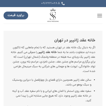
Ski
09122210285
t
conten
برآورد قیمت
خانه عقد ژانپیر در تهران
اگر به دنبال یک خانه عقد در تهران هستید که با تمام جاهایی که تاکنون
خانه عقد ژانپیر
دیده اید متفاوت باشد ما به شما
را معرفی می کنیم. خانه
عقد ژانپیر یک ویلای سه طبقه در منطقه ولنجک (شمال تهران) است که
برای برگزاری مراسم های جشن عقد، جشن نامزدی، مراسم بله برون، جشن
تولد خانوادگی، ایونت ها و مهمانی های شرکتی به سبک مینیمال طراحی
شده است.
سالن عقد ژانپیر همچنین دارای فضای باز چهارفصل با دیزاین روستیک
و سبک بوهو می باشد.
سفره عقد روی استخر با المان های ایرانی و با نام سفره عقد آب و آینه
در خانه عقد ژانپیر وجود دارد که هیچ جایی مشابه اش را پیدا نمی
کنید.