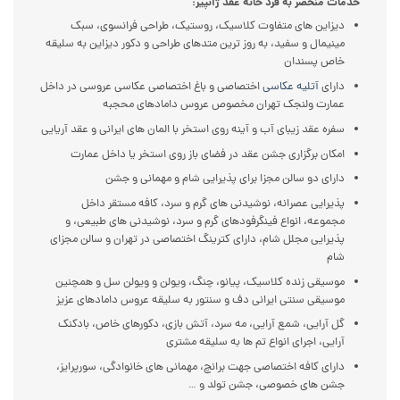
خدمات منحصر به فرد خانه عقد ژانپیر:
دیزاین های متفاوت کلاسیک، روستیک، طراحی فرانسوی، سبک
مینیمال و سفید، به روز ترین متدهای طراحی و دکور دیزاین به سلیقه
خاص پسندان
دارای
آتلیه عکاسی
اختصاصی و باغ اختصاصی عکاسی عروسی در داخل
عمارت ولنجک تهران مخصوص عروس دامادهای محجبه
سفره عقد زیبای آب و آینه روی استخر با المان های ایرانی و عقد آریایی
امکان برگزاری جشن عقد در فضای باز روی استخر یا داخل عمارت
دارای دو سالن مجزا برای پذیرایی شام و مهمانی و جشن
پذیرایی عصرانه، نوشیدنی های گرم و سرد، کافه مستقر داخل
مجموعه، انواع فینگرفودهای گرم و سرد، نوشیدنی های طبیعی، و
پذیرایی مجلل شام، دارای کترینگ اختصاصی در تهران و سالن مجزای
شام
موسیقی زنده کلاسیک، پیانو، چنگ، ویولن و ویولن سل و همچنین
موسیقی سنتی ایرانی دف و سنتور به سلیقه عروس دامادهای عزیز
گل آرایی، شمع آرایی، مه سرد، آتش بازی، دکورهای خاص، بادکنک
آرایی، اجرای انواع تم ها به سلیقه مشتری
دارای کافه اختصاصی جهت برانچ، مهمانی های خانوادگی، سورپرایز،
جشن های خصوصی، جشن تولد و …