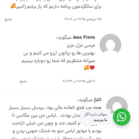
برای سالگردمون برنامه داریم که باز بیایم ژانپیر
25 سپتامبر 2025 در 21:02
پاسخ
Jean Pierre
میگوید:
مرسی غزل عزیز
بهترین ها رو براتون آرزو می کنیم و بی
صبرانه منتظریم که شما رو دوباره ببینیم
11 اکتبر 2025 در 20:32
پاسخ
الناز
میگوید:
همه چیز فوق العاده عالی بود..پرسنل بسیار بسیار
مهربان و همدل بودند ..لباس من بین عکاسی تا
سوالی دارید؟
از
ما بپرسید
شروع مراسم کثیف شد و چون من خیلی ناراحت
بودم با موتور لباس منو به خشک شویی بردن و
بعد یک ساعت معطل شدن در خشک شویی برای