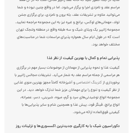
شاید در ابتدا تصور کنید که خانه عقد ژانپیر مکانی است که در آن فقط
مراسم عقد و نامزدی اجرا و برگزار می‌شود. اما در واقع چنین نبوده و شما
می‌توانید علاوه بر تشریفات عقد، بله برون و نامزدی، برای برگزاری جشن
تولد، مهمانی‌های لوکس، برانچ و غیره نیز به این مجموعه مراجعه نمایید.
مجموعه ژانپیر یک ویلای شیک و سه طبقه واقع در منطقه ولنجک تهران
است که در طول ایام سال همواره پذیرای مراسمات شما در مناسبت‌های
مختلف خواهد بود.
پذیرایی تمام و کمال با بهترین کیفیت از نظر غذا
کیفیت غذا و نحوه پذیرایی از مهمانان از موضوعات بسیار مهم در برگزاری
هر مراسمی از جمله مراسم عقد به شمار می‌آید. تشریفات مجالس ژانپیر با
برخورداری از
کترینگ اختصاصی
و آشپزخانه کاملاً مجهز بهترین منوی غذایی
از نظر کیفیت و تنوع را برای مهمانان عزیز شما تدارک خواهد دید. در این
مجموعه انواع نوشیدنی‌های سرد و گرم، میوه، شیرینی، دسر، عصرانه،
انواع برانچ، فینگر فود، پیش غذا و همچنین شام و سایر پذیرایی‌ها با
کیفیتی فوق‌العاده ارائه می‌شود.
دکوراسیون شیک با به کارگیری جدیدترین اکسسوری‌ها و تزئینات روز