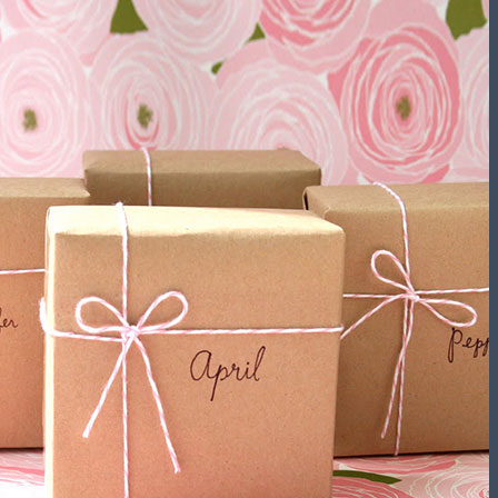
تشریفات مجالس
باغ های عروسی
استودیو عکاسی
قیمت منوها
برآورد قیمت
برآورد قیمت