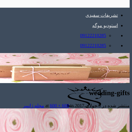
تشریفات سفیدی
استودیو موگه
09122210285
09122210285
wedding-gifts
منتشر شده در
9 جولای 2017
at
in
600 × 600
مجله ژانپیر