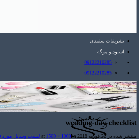
تشریفات سفیدی
استودیو موگه
09122210285
09122210285
wedding-day-checklist
منتشر شده در
22 فوریه 2018
at
in
1500 × 1000
لیست وسایل مورد 