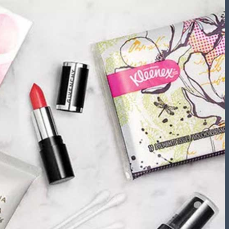
تشریفات مجالس
باغ های عروسی
استودیو عکاسی
قیمت منوها
برآورد قیمت
برآورد قیمت