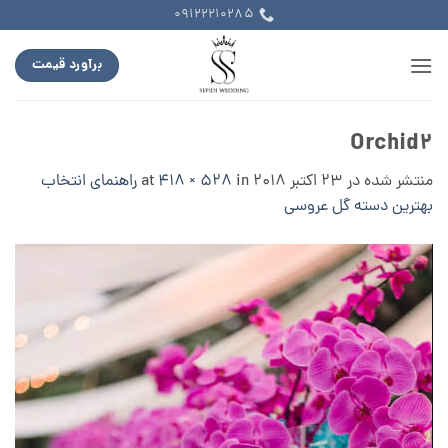
Ski
09122210285
t
conten
برآورد قیمت
Orchid2
منتشر شده در
23 اکتبر 2018
at
in
418 × 528
راهنمای انتخاب
بهترین دسته گل عروسی