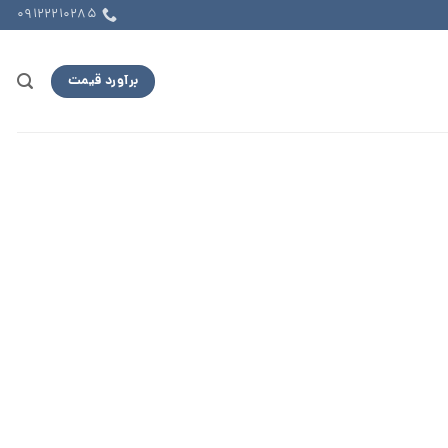
09122210285
برآورد قیمت