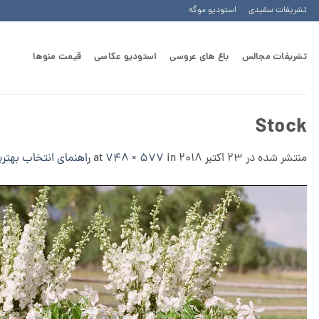
Ski
تشریفات سفیدی
استودیو موگه
t
conten
تشریفات مجالس
باغ های عروسی
استودیو عکاسی
قیمت منوها
Stock
منتشر شده در
23 اکتبر 2018
at
in
748 × 577
راهنمای انتخاب بهت