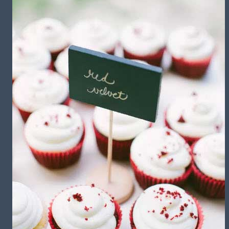
تشریفات مجالس
باغ های عروسی
استودیو عکاسی
قیمت منوها
برآورد قیمت
برآورد قیمت