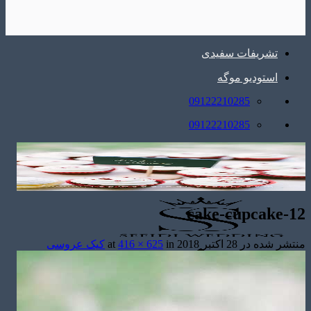
تشریفات سفیدی
استودیو موگه
09122210285
09122210285
cake-cupcake-12
منتشر شده در
28 اکتبر 2018
at
in
416 × 625
کیک عروسی