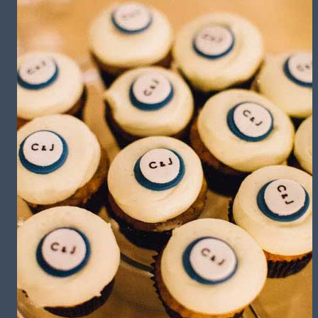
تشریفات مجالس
باغ های عروسی
استودیو عکاسی
قیمت منوها
برآورد قیمت
برآورد قیمت