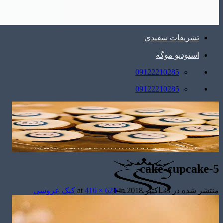
تشریفات سفیدی
استودیو موگه
09122210285
09122210285
cake-cupcake-5
منتشر شده در
28 اکتبر 2018
at
in
416 × 624
کیک عروسی