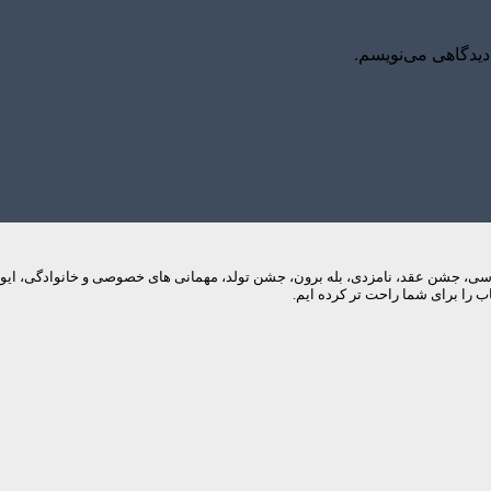
دیدگاهی می‌نویسم.
م های عروسی، جشن عقد، نامزدی، بله برون، جشن تولد، مهمانی های خصوصی و خانوادگی، 
 را برای شما راحت تر کرده ایم.