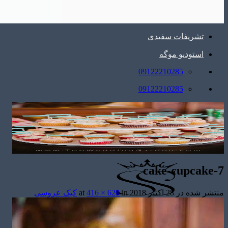
تشریفات سفیدی
استودیو موگه
09122210285
09122210285
cake-cupcake-7
منتشر شده در
28 اکتبر 2018
at
in
416 × 620
کیک عروسی