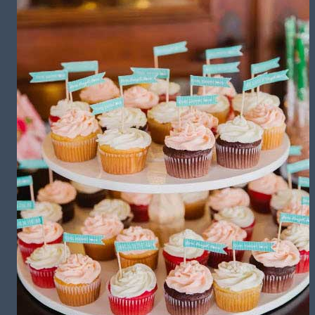
تشریفات مجالس
باغ های عروسی
استودیو عکاسی
قیمت منوها
برآورد قیمت
برآورد قیمت