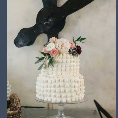
تشریفات مجالس
باغ های عروسی
استودیو عکاسی
قیمت منوها
برآورد قیمت
برآورد قیمت