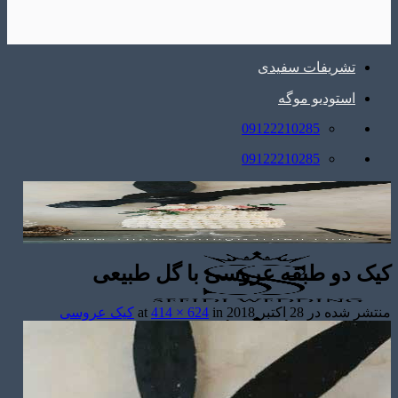
تشریفات سفیدی
استودیو موگه
09122210285
09122210285
کیک دو طبقه عروسی با گل طبیعی
منتشر شده در
28 اکتبر 2018
at
in
414 × 624
کیک عروسی