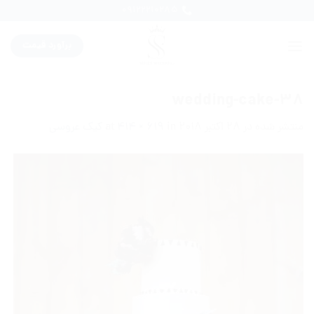
Ski
09122210285
t
conten
برآورد قیمت
wedding-cake-38
منتشر شده در
28 اکتبر 2018
at
in
414 × 619
کیک عروسی