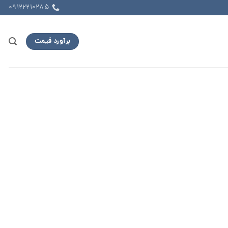
09122210285
برآورد قیمت