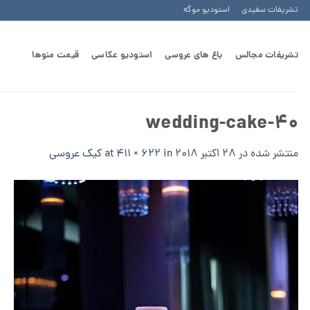
Ski
تشریفات سفیدی
استودیو موگه
t
conten
تشریفات مجالس
باغ های عروسی
استودیو عکاسی
قیمت منوها
wedding-cake-40
منتشر شده در
28 اکتبر 2018
at
in
411 × 622
کیک عروسی